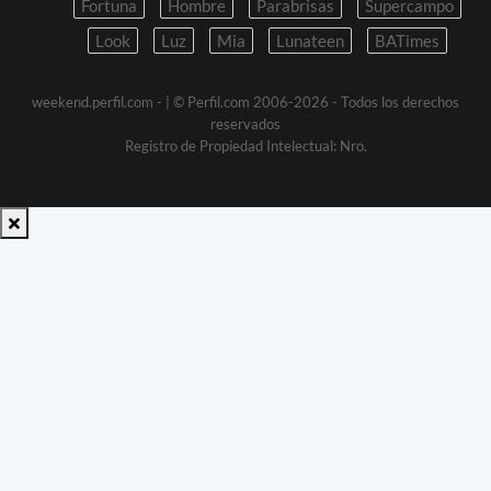
Fortuna
Hombre
Parabrisas
Supercampo
Look
Luz
Mia
Lunateen
BATimes
weekend.perfil.com -
| © Perfil.com 2006-2026 - Todos los derechos
reservados
Registro de Propiedad Intelectual: Nro.