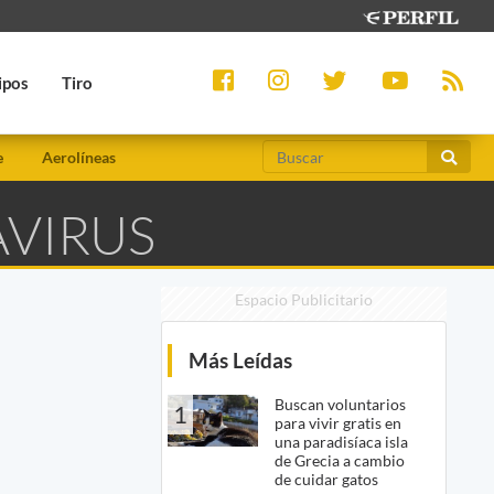
ipos
Tiro
e
Aerolíneas
AVIRUS
Espacio Publicitario
Más Leídas
Buscan voluntarios
1
para vivir gratis en
una paradisíaca isla
de Grecia a cambio
de cuidar gatos