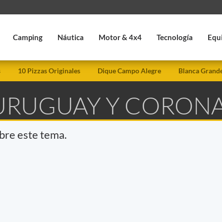
Camping
Náutica
Motor & 4x4
Tecnología
Equ
s
10 Pizzas Originales
Dique Campo Alegre
Blanca Grand
 URUGUAY Y CORON
obre este tema.