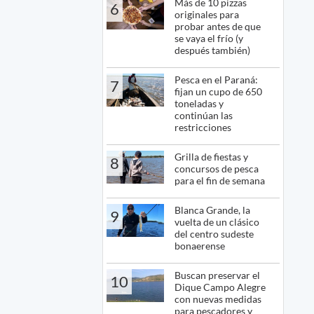
Más de 10 pizzas
6
originales para
probar antes de que
se vaya el frío (y
después también)
Pesca en el Paraná:
7
fijan un cupo de 650
toneladas y
continúan las
restricciones
Grilla de fiestas y
8
concursos de pesca
para el fin de semana
Blanca Grande, la
9
vuelta de un clásico
del centro sudeste
bonaerense
Buscan preservar el
10
Dique Campo Alegre
con nuevas medidas
para pescadores y