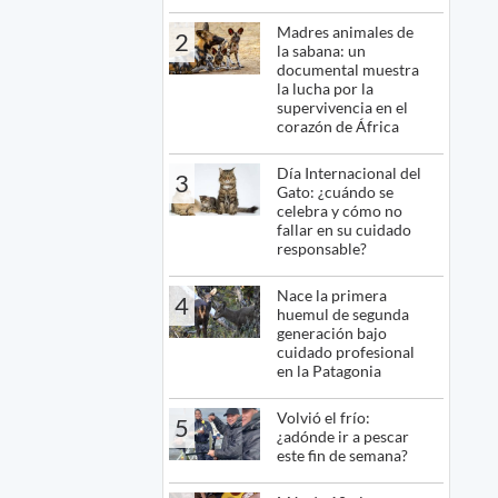
Madres animales de
2
la sabana: un
documental muestra
la lucha por la
supervivencia en el
corazón de África
Día Internacional del
3
Gato: ¿cuándo se
celebra y cómo no
fallar en su cuidado
responsable?
Nace la primera
4
huemul de segunda
generación bajo
cuidado profesional
en la Patagonia
Volvió el frío:
5
¿adónde ir a pescar
este fin de semana?