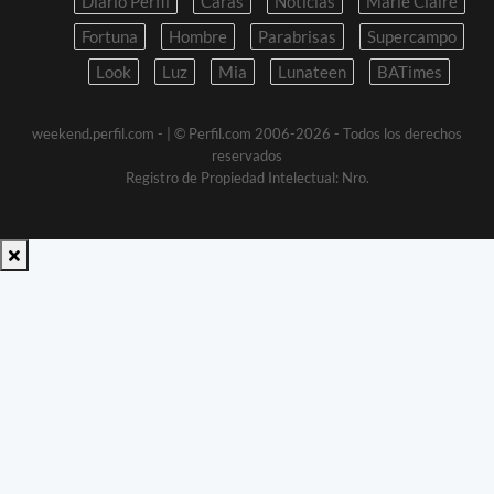
Diario Perfil
Caras
Noticias
Marie Claire
Fortuna
Hombre
Parabrisas
Supercampo
Look
Luz
Mia
Lunateen
BATimes
weekend.perfil.com -
| © Perfil.com 2006-2026 - Todos los derechos
reservados
Registro de Propiedad Intelectual: Nro.