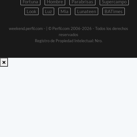
Fortuna
Hombre
Parabrisas
Supercampo
Look
Luz
Mia
Lunateen
BATimes
weekend.perfil.com -
| © Perfil.com 2006-2026 - Todos los derechos
reservados
Registro de Propiedad Intelectual: Nro.