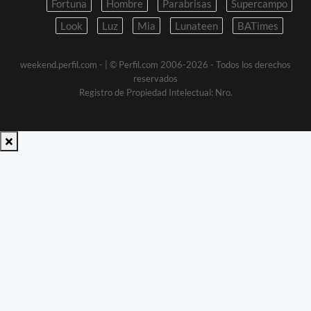
Fortuna
Hombre
Parabrisas
Supercampo
Look
Luz
Mia
Lunateen
BATimes
weekend.perfil.com -
| © Perfil.com 2006-2026 - Todos los derechos
reservados
Registro de Propiedad Intelectual: Nro.