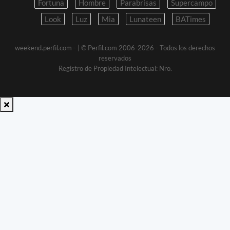
Fortuna
Hombre
Parabrisas
Supercampo
Look
Luz
Mia
Lunateen
BATimes
weekend.perfil.com -
| © Perfil.com 2006-2026 - Todos los derechos
reservados
Registro de Propiedad Intelectual: Nro.