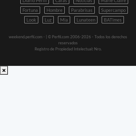
Diario Perfil
Caras
Noticias
Marie Claire
Fortuna
Hombre
Parabrisas
Supercampo
Look
Luz
Mia
Lunateen
BATimes
weekend.perfil.com -
| © Perfil.com 2006-2026 - Todos los derechos
reservados
Registro de Propiedad Intelectual: Nro.