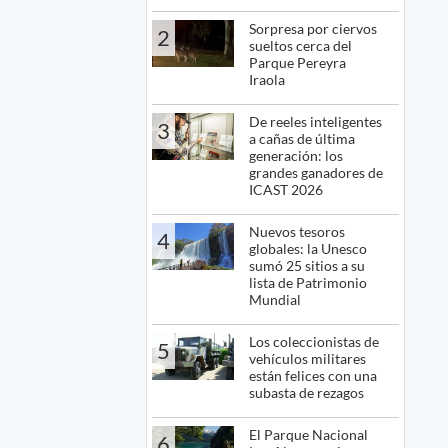
Sorpresa por ciervos
2
sueltos cerca del
Parque Pereyra
Iraola
De reeles inteligentes
3
a cañas de última
generación: los
grandes ganadores de
ICAST 2026
Nuevos tesoros
4
globales: la Unesco
sumó 25 sitios a su
lista de Patrimonio
Mundial
Los coleccionistas de
5
vehículos militares
están felices con una
subasta de rezagos
El Parque Nacional
6