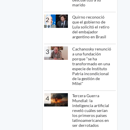
marido
Quirno reconoció
2
que el gobierno de
Lula solicitó el retiro
del embajador
argentino en Brasil
Cachanosky renunció
3
a una fundación
porque "se ha
transformado en una
especie de Instituto
Patria incondicional
de la gestión de
Milei"
Tercera Guerra
4
Mundial: la
inteligencia artificial
reveló cuáles serían
los primeros países
latinoamericanos en
ser derrotados