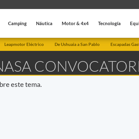
Camping
Náutica
Motor & 4x4
Tecnología
Equ
Leapmotor Eléctrico
De Ushuaia a San Pablo
Escapadas Gas
 NASA CONVOCATOR
obre este tema.