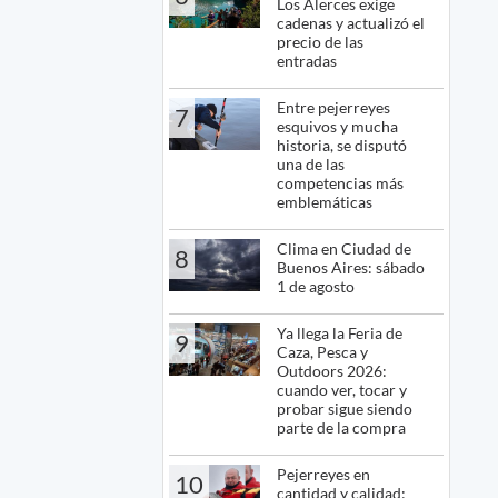
Los Alerces exige
cadenas y actualizó el
precio de las
entradas
Entre pejerreyes
7
esquivos y mucha
historia, se disputó
una de las
competencias más
emblemáticas
Clima en Ciudad de
8
Buenos Aires: sábado
1 de agosto
Ya llega la Feria de
9
Caza, Pesca y
Outdoors 2026:
cuando ver, tocar y
probar sigue siendo
parte de la compra
Pejerreyes en
10
cantidad y calidad: