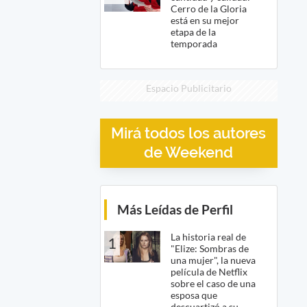
Cerro de la Gloria
está en su mejor
etapa de la
temporada
Espacio Publicitario
Mirá todos los autores
de Weekend
Más Leídas de Perfil
La historia real de
1
"Elize: Sombras de
una mujer", la nueva
película de Netflix
sobre el caso de una
esposa que
descuartizó a su