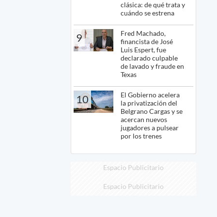
clásica: de qué trata y
cuándo se estrena
Fred Machado,
9
financista de José
Luis Espert, fue
declarado culpable
de lavado y fraude en
Texas
El Gobierno acelera
10
la privatización del
Belgrano Cargas y se
acercan nuevos
jugadores a pulsear
por los trenes
Espacio Publicitario
Espacio Publicitario