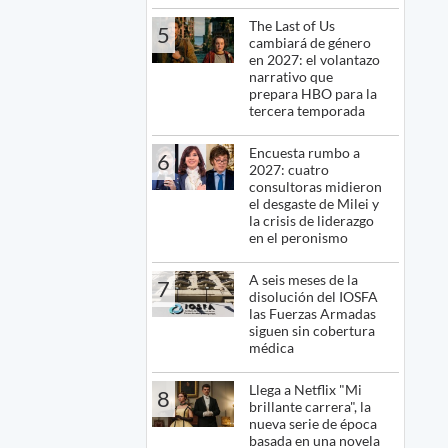
The Last of Us
5
cambiará de género
en 2027: el volantazo
narrativo que
prepara HBO para la
tercera temporada
Encuesta rumbo a
6
2027: cuatro
consultoras midieron
el desgaste de Milei y
la crisis de liderazgo
en el peronismo
A seis meses de la
7
disolución del IOSFA
las Fuerzas Armadas
siguen sin cobertura
médica
Llega a Netflix "Mi
8
brillante carrera", la
nueva serie de época
basada en una novela