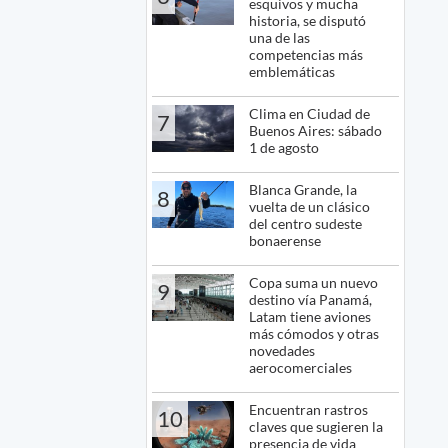
esquivos y mucha
historia, se disputó
una de las
competencias más
emblemáticas
Clima en Ciudad de
7
Buenos Aires: sábado
1 de agosto
Blanca Grande, la
8
vuelta de un clásico
del centro sudeste
bonaerense
Copa suma un nuevo
9
destino vía Panamá,
Latam tiene aviones
más cómodos y otras
novedades
aerocomerciales
Encuentran rastros
10
claves que sugieren la
presencia de vida