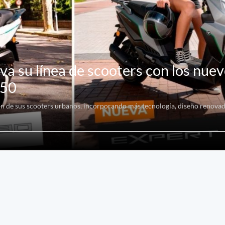
a su línea de scooters con los nue
150
n de sus scooters urbanos, incorporando más tecnología, diseño renovad