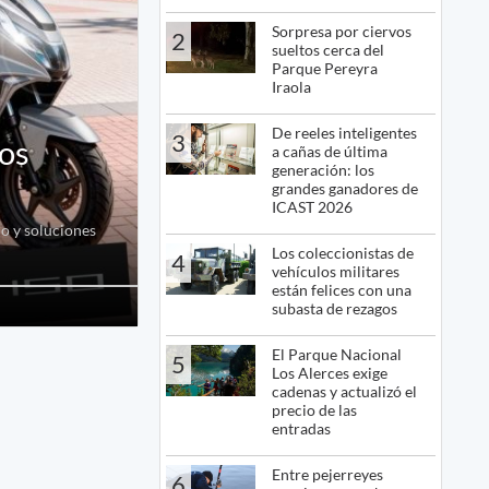
Sorpresa por ciervos
2
sueltos cerca del
Parque Pereyra
Iraola
De reeles inteligentes
3
vos
a cañas de última
generación: los
grandes ganadores de
ICAST 2026
o y soluciones
Los coleccionistas de
4
vehículos militares
están felices con una
subasta de rezagos
El Parque Nacional
5
Los Alerces exige
cadenas y actualizó el
precio de las
entradas
Entre pejerreyes
6