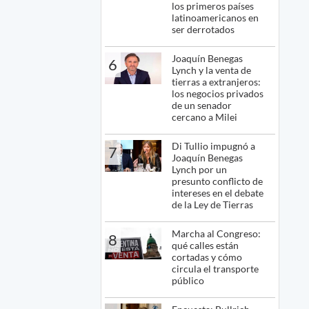
los primeros países
latinoamericanos en
ser derrotados
Joaquín Benegas
6
Lynch y la venta de
tierras a extranjeros:
los negocios privados
de un senador
cercano a Milei
Di Tullio impugnó a
7
Joaquín Benegas
Lynch por un
presunto conflicto de
intereses en el debate
de la Ley de Tierras
Marcha al Congreso:
8
qué calles están
cortadas y cómo
circula el transporte
público