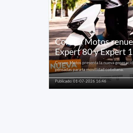
Corven Motos renuev
Expert 80 y Expert 
Corven Motos presenta la nueva generació
pensadas para la movilidad cotidiana.
Publicado: 01-07-2026 16:46