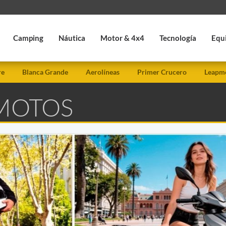
Camping
Náutica
Motor & 4x4
Tecnología
Equ
re
Blanca Grande
Aerolíneas
Primer Crucero
Leapmo
 MOTOS