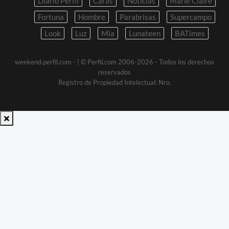
Diario Perfil
Caras
Noticias
Marie Claire
Fortuna
Hombre
Parabrisas
Supercampo
Look
Luz
Mia
Lunateen
BATimes
weekend.perfil.com -
| © Perfil.com 2006-2026 - Todos los derechos
reservados
Registro de Propiedad Intelectual: Nro.