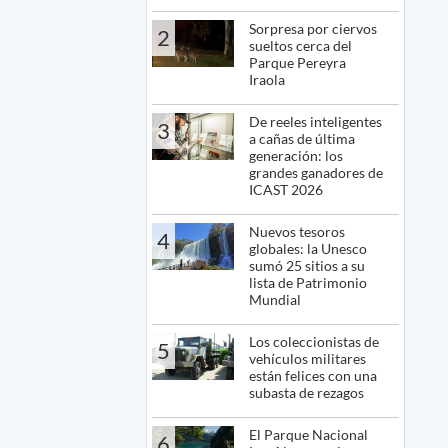
Sorpresa por ciervos
2
sueltos cerca del
Parque Pereyra
Iraola
De reeles inteligentes
3
a cañas de última
generación: los
grandes ganadores de
ICAST 2026
Nuevos tesoros
4
globales: la Unesco
sumó 25 sitios a su
lista de Patrimonio
Mundial
Los coleccionistas de
5
vehículos militares
están felices con una
subasta de rezagos
El Parque Nacional
6