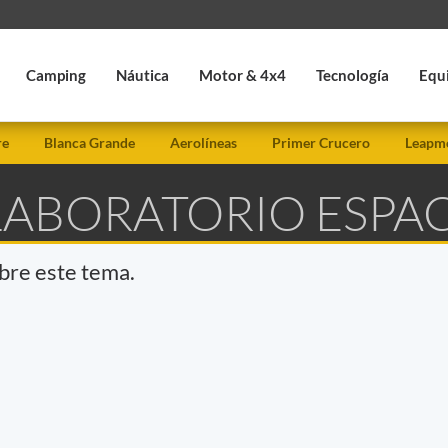
Camping
Náutica
Motor & 4x4
Tecnología
Equ
re
Blanca Grande
Aerolíneas
Primer Crucero
Leapmo
 LABORATORIO ESPA
obre este tema.