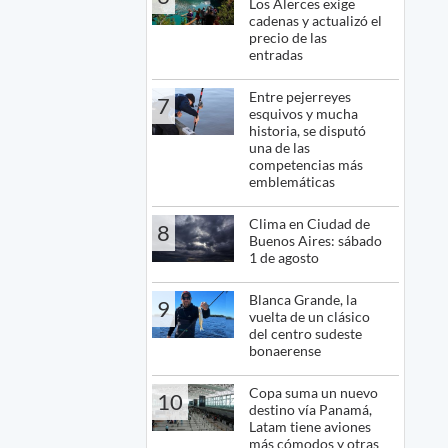
Los Alerces exige
cadenas y actualizó el
precio de las
entradas
Entre pejerreyes
7
esquivos y mucha
historia, se disputó
una de las
competencias más
emblemáticas
Clima en Ciudad de
8
Buenos Aires: sábado
1 de agosto
Blanca Grande, la
9
vuelta de un clásico
del centro sudeste
bonaerense
Copa suma un nuevo
10
destino vía Panamá,
Latam tiene aviones
más cómodos y otras