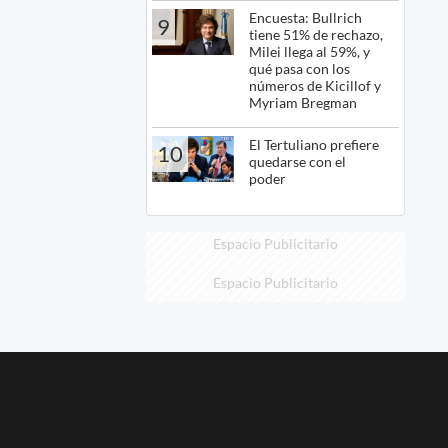
Encuesta: Bullrich
9
tiene 51% de rechazo,
Milei llega al 59%, y
qué pasa con los
números de Kicillof y
Myriam Bregman
El Tertuliano prefiere
10
quedarse con el
poder
Espacio Publicitario
Espacio Publicitario