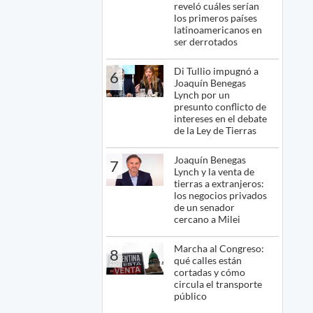
reveló cuáles serían
los primeros países
latinoamericanos en
ser derrotados
Di Tullio impugnó a
6
Joaquín Benegas
Lynch por un
presunto conflicto de
intereses en el debate
de la Ley de Tierras
Joaquín Benegas
7
Lynch y la venta de
tierras a extranjeros:
los negocios privados
de un senador
cercano a Milei
Marcha al Congreso:
8
qué calles están
cortadas y cómo
circula el transporte
público