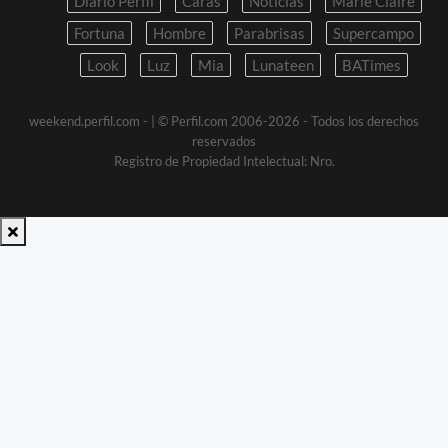
Diario Perfil
Caras
Noticias
Marie Claire
Fortuna
Hombre
Parabrisas
Supercampo
Look
Luz
Mia
Lunateen
BATimes
weekend.perfil.com -
| © Perfil.com 2006-2026 - Todos los derechos
reservados
Registro de Propiedad Intelectual: Nro.