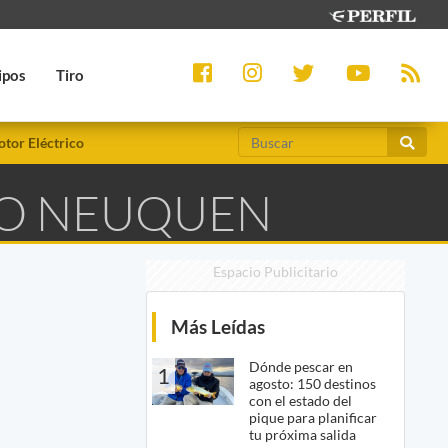
ipos
Tiro
tor Eléctrico
IO NEUQUEN
Espacio Publicitario
Más Leídas
Dónde pescar en
1
agosto: 150 destinos
con el estado del
pique para planificar
tu próxima salida