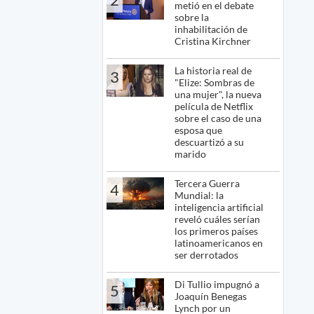
metió en el debate
sobre la
inhabilitación de
Cristina Kirchner
La historia real de
3
"Elize: Sombras de
una mujer", la nueva
película de Netflix
sobre el caso de una
esposa que
descuartizó a su
marido
Tercera Guerra
4
Mundial: la
inteligencia artificial
reveló cuáles serían
los primeros países
latinoamericanos en
ser derrotados
Di Tullio impugnó a
5
Joaquín Benegas
Lynch por un