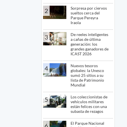
Sorpresa por ciervos
2
sueltos cerca del
Parque Pereyra
Iraola
De reeles inteligentes
3
a cañas de última
generación: los
grandes ganadores de
ICAST 2026
Nuevos tesoros
4
globales: la Unesco
sumó 25 sitios a su
lista de Patrimonio
Mundial
Los coleccionistas de
5
vehículos militares
están felices con una
subasta de rezagos
El Parque Nacional
6