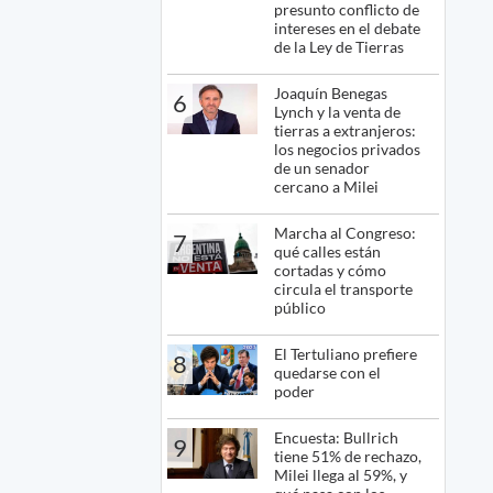
presunto conflicto de
intereses en el debate
de la Ley de Tierras
Joaquín Benegas
6
Lynch y la venta de
tierras a extranjeros:
los negocios privados
de un senador
cercano a Milei
Marcha al Congreso:
7
qué calles están
cortadas y cómo
circula el transporte
público
El Tertuliano prefiere
8
quedarse con el
poder
Encuesta: Bullrich
9
tiene 51% de rechazo,
Milei llega al 59%, y