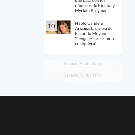
qué pasa con los
números de Kicillof y
Myriam Bregman
Habló Candela
10
Arizaga, la pareja de
Facundo Moyano:
"Tengo errores como
cualquiera"
Espacio Publicitario
Espacio Publicitario