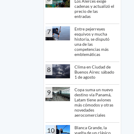
Los Alerces exige
cadenas y actualizó el
precio de las
entradas
Entre pejerreyes
7
esquivos y mucha
historia, se disputó
una de las
competencias más
emblemáticas
Clima en Ciudad de
8
Buenos Aires: sábado
1 de agosto
Copa suma un nuevo
9
destino vía Panamá,
Latam tiene aviones
más cómodos y otras
novedades
aerocomerciales
Blanca Grande, la
10
vuelta de un clásico