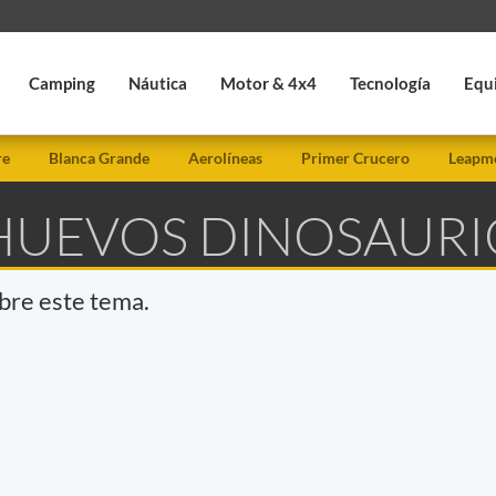
Camping
Náutica
Motor & 4x4
Tecnología
Equ
re
Blanca Grande
Aerolíneas
Primer Crucero
Leapmo
 HUEVOS DINOSAUR
obre este tema.