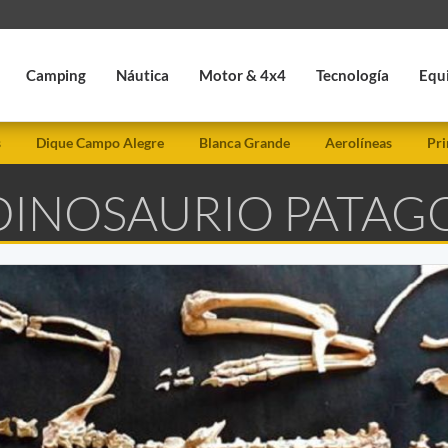
Camping
Náutica
Motor & 4x4
Tecnología
Equ
s
Dique Campo Alegre
Blanca Grande
Aerolíneas
Pri
 DINOSAURIO PATAG