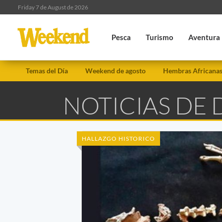
Friday 7 de August de 2026
Pesca
Turismo
Aventura
Temas del Día
Weekend de agosto
Hembras Africana
NOTICIAS DE
HALLAZGO HISTORICO