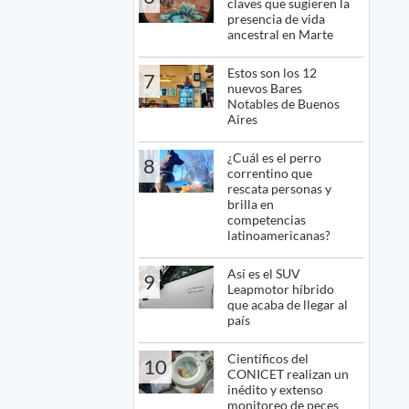
claves que sugieren la
presencia de vida
ancestral en Marte
Estos son los 12
7
nuevos Bares
Notables de Buenos
Aires
¿Cuál es el perro
8
correntino que
rescata personas y
brilla en
competencias
latinoamericanas?
Así es el SUV
9
Leapmotor híbrido
que acaba de llegar al
país
Científicos del
10
CONICET realizan un
inédito y extenso
monitoreo de peces