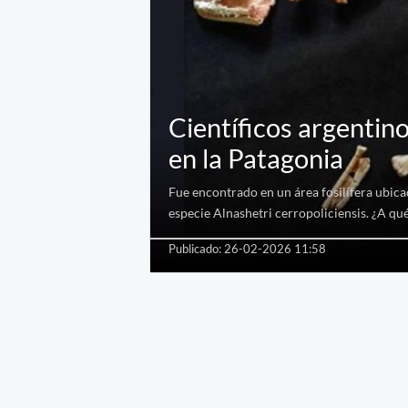
Científicos argentino
en la Patagonia
Fue encontrado en un área fosilífera ubica
especie Alnashetri cerropoliciensis. ¿A qu
Publicado: 26-02-2026 11:58