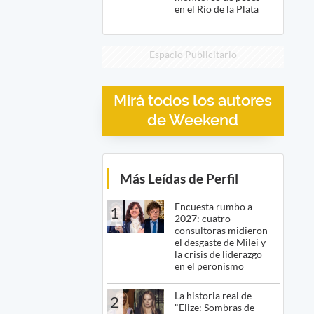
en el Río de la Plata
Espacio Publicitario
Mirá todos los autores
de Weekend
Más Leídas de Perfil
Encuesta rumbo a
1
2027: cuatro
consultoras midieron
el desgaste de Milei y
la crisis de liderazgo
en el peronismo
La historia real de
2
"Elize: Sombras de