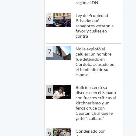
según el DNI
Ley de Propiedad
6
Privada: qué
senadores votaron a
favor y cuáles en
contra
No le explotó el
7
celular: un hombre
fue detenido en
Córdoba acusado por
el femicidio de su
esposa
Bullrich cerró su
8
discurso en el Senado
con fuertes críticas al
kirchnerismo y un
feroz cruce con
Capitanich al que le
gritó “¡cállate!”
Condenado por
9