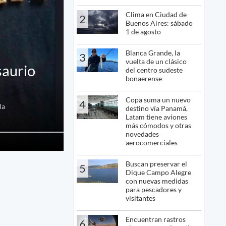
Clima en Ciudad de
2
Buenos Aires: sábado
1 de agosto
Blanca Grande, la
3
vuelta de un clásico
saurio
del centro sudeste
bonaerense
Copa suma un nuevo
4
la
destino vía Panamá,
Latam tiene aviones
más cómodos y otras
novedades
aerocomerciales
Buscan preservar el
5
Dique Campo Alegre
con nuevas medidas
para pescadores y
visitantes
Encuentran rastros
6