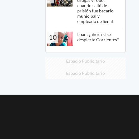
drogas y robo,
cuando salió de
prisión fue becario
municipal y
empleado de Senaf
Loan: ¿ahora sí se
10
despierta Corrientes?
Espacio Publicitario
Espacio Publicitario