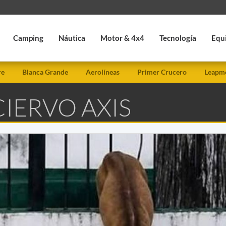
Camping
Náutica
Motor & 4x4
Tecnología
Equ
re
Blanca Grande
Aerolíneas
Primer Crucero
Leapmo
CIERVO AXIS