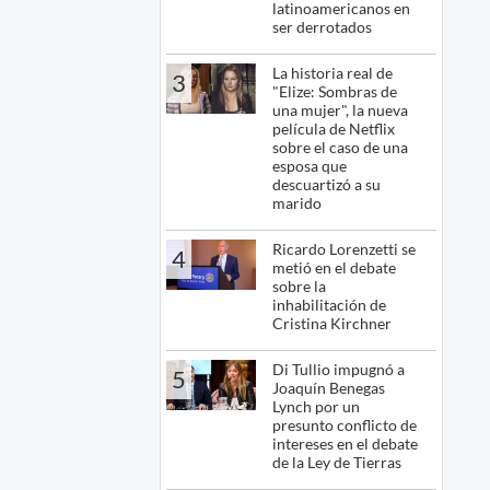
latinoamericanos en
ser derrotados
La historia real de
3
"Elize: Sombras de
una mujer", la nueva
película de Netflix
sobre el caso de una
esposa que
descuartizó a su
marido
Ricardo Lorenzetti se
4
metió en el debate
sobre la
inhabilitación de
Cristina Kirchner
Di Tullio impugnó a
5
Joaquín Benegas
Lynch por un
presunto conflicto de
intereses en el debate
de la Ley de Tierras