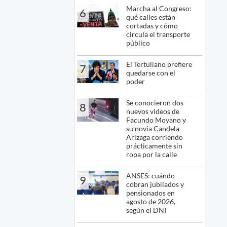
Marcha al Congreso:
6
qué calles están
cortadas y cómo
circula el transporte
público
El Tertuliano prefiere
7
quedarse con el
poder
Se conocieron dos
8
nuevos videos de
Facundo Moyano y
su novia Candela
Arizaga corriendo
prácticamente sin
ropa por la calle
ANSES: cuándo
9
cobran jubilados y
pensionados en
agosto de 2026,
según el DNI