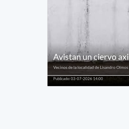
Avistan un ciervo axi
Vecinos de la localidad de Lisandro Olmos f
Publicado: 03-07-2026 14:00