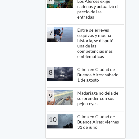
Los Alerces exige
cadenas y actualizó el
precio de las
entradas
Entre pejerreyes
7
esquivos y mucha
historia, se disputó
una de las
competencias más
emblemáticas
Clima en Ciudad de
8
Buenos Aires: sábado
1 de agosto
Madariaga no deja de
9
sorprender con sus
pejerreyes
Clima en Ciudad de
10
Buenos Aires: viernes
31 de julio