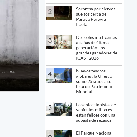
Sorpresa por ciervos
2
sueltos cerca del
Parque Pereyra
Iraola
De reeles inteligentes
3
a cañas de última
generación: los
grandes ganadores de
ICAST 2026
Nuevos tesoros
 la zona.
4
globales: la Unesco
sumó 25 sitios a su
lista de Patrimonio
Mundial
Los coleccionistas de
5
vehículos militares
están felices con una
subasta de rezagos
El Parque Nacional
6