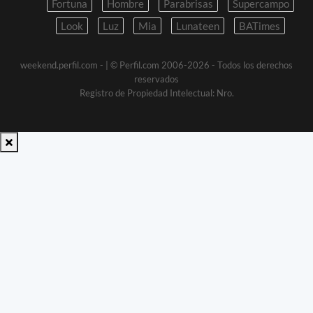
Fortuna
Hombre
Parabrisas
Supercampo
Look
Luz
Mia
Lunateen
BATimes
weekend.perfil.com -
| © Perfil.com 2006-2026 - Todos los derechos
reservados
Registro de Propiedad Intelectual: Nro.