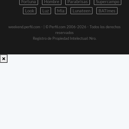
Fortuna
Hombre
Parabrisas
Supercampo
Look
Luz
Mia
Lunateen
BATimes
weekend.perfil.com -
| © Perfil.com 2006-2026 - Todos los derechos
reservados
Registro de Propiedad Intelectual: Nro.