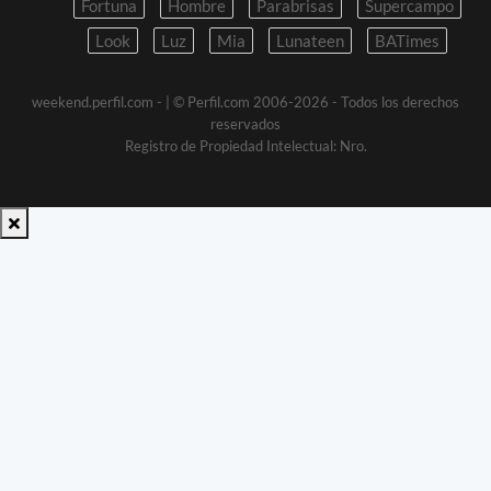
Fortuna
Hombre
Parabrisas
Supercampo
Look
Luz
Mia
Lunateen
BATimes
weekend.perfil.com -
| © Perfil.com 2006-2026 - Todos los derechos
reservados
Registro de Propiedad Intelectual: Nro.