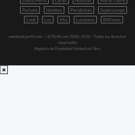
Diario Perfil
Caras
Noticias
Marie Claire
Fortuna
Hombre
Parabrisas
Supercampo
Look
Luz
Mia
Lunateen
BATimes
weekend.perfil.com -
| © Perfil.com 2006-2026 - Todos los derechos
reservados
Registro de Propiedad Intelectual: Nro.