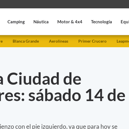
Camping
Náutica
Motor & 4x4
Tecnología
Equ
re
Blanca Grande
Aerolíneas
Primer Crucero
Leapmo
a Ciudad de
res: sábado 14 de
ienzo con el pie izquierdo, ya que para hoy se