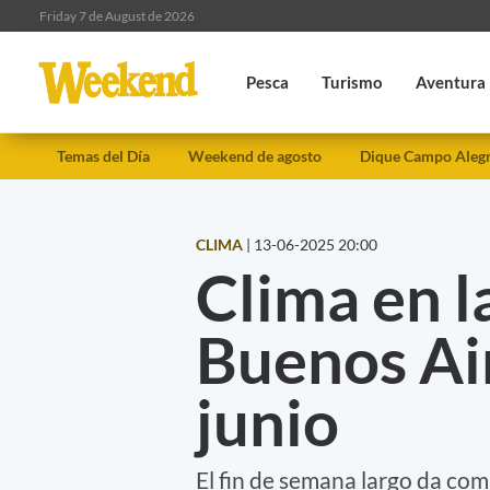
Friday 7 de August de 2026
Pesca
Turismo
Aventura
Temas del Día
Weekend de agosto
Dique Campo Aleg
CLIMA
|
13-06-2025 20:00
Clima en l
Buenos Ai
junio
El fin de semana largo da com