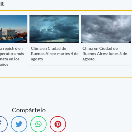
AR
a registró en
Clima en Ciudad de
Clima en Ciudad de
mperatura más
Buenos Aires: martes 4 de
Buenos Aires: lunes 3 de
aneta en los
agosto
agosto
 años
Compártelo