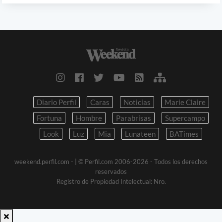
Diario Perfil
Caras
Noticias
Marie Claire
Fortuna
Hombre
Parabrisas
Supercampo
Look
Luz
Mia
Lunateen
BATimes
weekend.perfil.com -
| © Perfil.com 2006-2026 - Todos los derechos
reservados
Registro de Propiedad Intelectual: Nro.