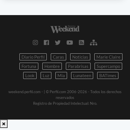
Diario Perfil
Caras
Noticias
Marie Claire
Fortuna
Hombre
Parabrisas
Supercampo
Look
Luz
Mia
Lunateen
BATimes
weekend.perfil.com -
| © Perfil.com 2006-2026 - Todos los derechos
reservados
Registro de Propiedad Intelectual: Nro.