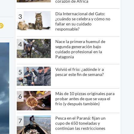
corazón de África
Día Internacional del Gato:
3
¿cuándo se celebra y cómo no
fallar en su cuidado
responsable?
Nace la primera huemul de
4
segunda generación bajo
cuidado profesional en la
Patagonia
Volvió el frío: ¿adónde ir a
5
pescar este fin de semana?
Más de 10 pizzas originales para
6
probar antes de que se vaya el
frío (y después también)
Pesca en el Paraná: fijan un
7
cupo de 650 toneladas y
continúan las restricciones