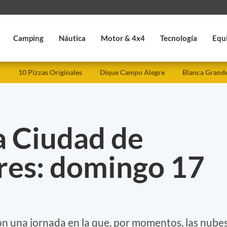
Camping
Náutica
Motor & 4x4
Tecnología
Equ
s
10 Pizzas Originales
Dique Campo Alegre
Blanca Grand
a Ciudad de
res: domingo 17
on una jornada en la que, por momentos, las nube