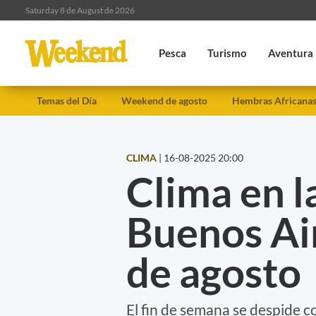
Saturday 8 de August de 2026
Pesca
Turismo
Aventura
Temas del Día
Weekend de agosto
Hembras Africana
CLIMA
|
16-08-2025 20:00
Clima en l
Buenos Ai
de agosto
El fin de semana se despide c