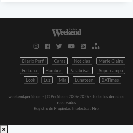
Diario Perfil
Caras
Noticias
Marie Claire
Fortuna
Hombre
Parabrisas
Supercampo
Look
Luz
Mia
Lunateen
BATimes
weekend.perfil.com -
| © Perfil.com 2006-2026 - Todos los derechos
reservados
Registro de Propiedad Intelectual: Nro.