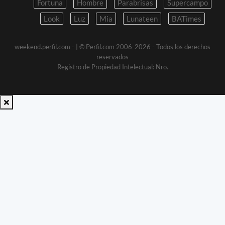
Fortuna
Hombre
Parabrisas
Supercampo
Look
Luz
Mia
Lunateen
BATimes
weekend.perfil.com -
| © Perfil.com 2006-2026 - Todos los derechos
reservados
Registro de Propiedad Intelectual: Nro.