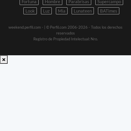
Fortuna
Hombre
Parabrisas
Supercampo
Look
Luz
Mia
Lunateen
BATimes
weekend.perfil.com -
| © Perfil.com 2006-2026 - Todos los derechos
reservados
Registro de Propiedad Intelectual: Nro.