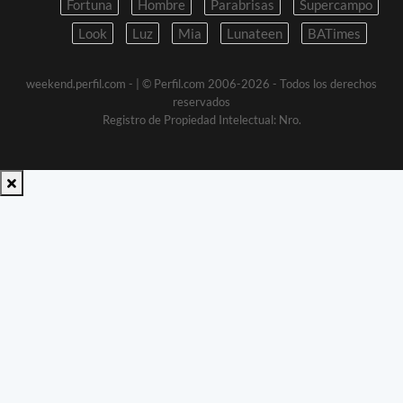
Fortuna
Hombre
Parabrisas
Supercampo
Look
Luz
Mia
Lunateen
BATimes
weekend.perfil.com -
| © Perfil.com 2006-2026 - Todos los derechos
reservados
Registro de Propiedad Intelectual: Nro.