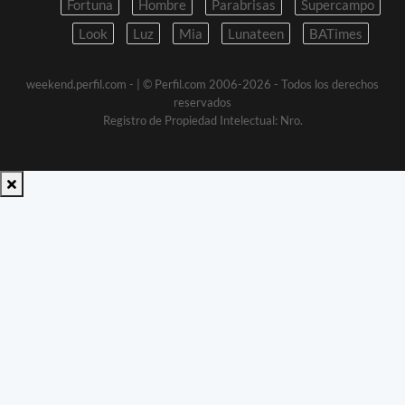
Fortuna
Hombre
Parabrisas
Supercampo
Look
Luz
Mia
Lunateen
BATimes
weekend.perfil.com -
| © Perfil.com 2006-2026 - Todos los derechos
reservados
Registro de Propiedad Intelectual: Nro.