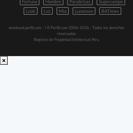
Fortuna
Hombre
Parabrisas
Supercampo
Look
Luz
Mia
Lunateen
BATimes
weekend.perfil.com -
| © Perfil.com 2006-2026 - Todos los derechos
reservados
Registro de Propiedad Intelectual: Nro.