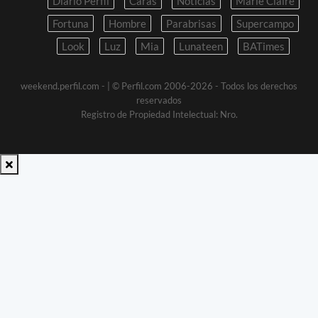
Diario Perfil
Caras
Noticias
Marie Claire
Fortuna
Hombre
Parabrisas
Supercampo
Look
Luz
Mia
Lunateen
BATimes
weekend.perfil.com -
| © Perfil.com 2006-2026 - Todos los derechos
reservados
Registro de Propiedad Intelectual: Nro.