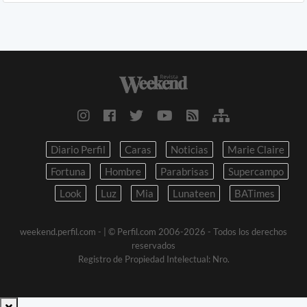
Diario Perfil
Caras
Noticias
Marie Claire
Fortuna
Hombre
Parabrisas
Supercampo
Look
Luz
Mia
Lunateen
BATimes
weekend.perfil.com -
| © Perfil.com 2006-2026 - Todos los derechos
reservados
Registro de Propiedad Intelectual: Nro.