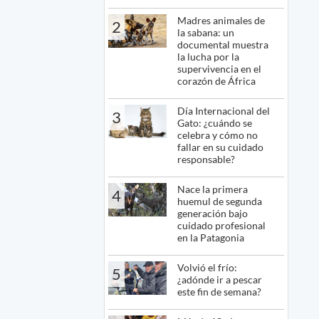
Madres animales de
2
la sabana: un
documental muestra
la lucha por la
supervivencia en el
corazón de África
Día Internacional del
3
Gato: ¿cuándo se
celebra y cómo no
fallar en su cuidado
responsable?
Nace la primera
4
huemul de segunda
generación bajo
cuidado profesional
en la Patagonia
Volvió el frío:
5
¿adónde ir a pescar
este fin de semana?