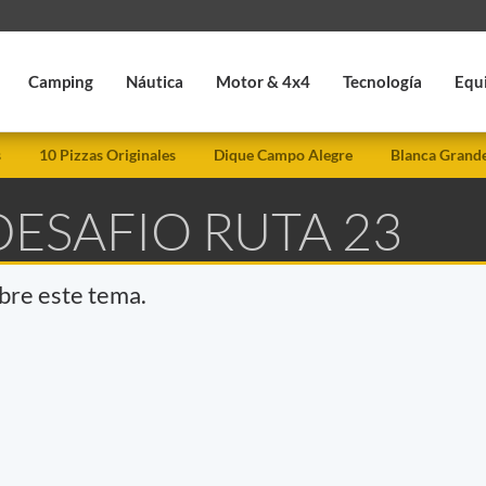
Camping
Náutica
Motor & 4x4
Tecnología
Equ
s
10 Pizzas Originales
Dique Campo Alegre
Blanca Grand
DESAFIO RUTA 23
obre este tema.