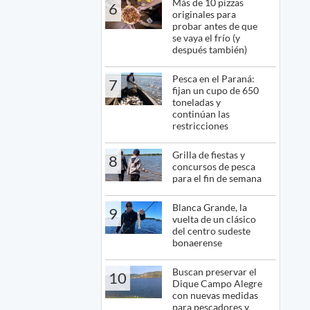
Más de 10 pizzas
6
originales para
probar antes de que
se vaya el frío (y
después también)
Pesca en el Paraná:
7
fijan un cupo de 650
toneladas y
continúan las
restricciones
Grilla de fiestas y
8
concursos de pesca
para el fin de semana
Blanca Grande, la
9
vuelta de un clásico
del centro sudeste
bonaerense
Buscan preservar el
10
Dique Campo Alegre
con nuevas medidas
para pescadores y