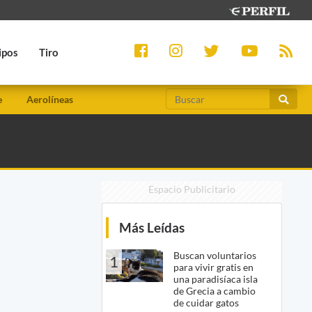
ipos
Tiro
e
Aerolíneas
Espacio Publicitario
Más Leídas
Buscan voluntarios
1
para vivir gratis en
una paradisíaca isla
de Grecia a cambio
de cuidar gatos