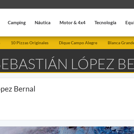
Camping
Náutica
Motor & 4x4
Tecnología
Equ
s
10 Pizzas Originales
Dique Campo Alegre
Blanca Grand
SEBASTIÁN LÓPEZ B
ópez Bernal