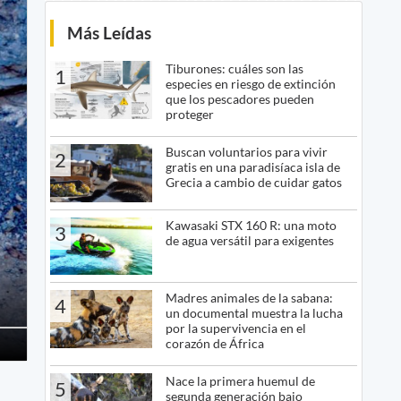
Más Leídas
Tiburones: cuáles son las
1
especies en riesgo de extinción
que los pescadores pueden
proteger
Buscan voluntarios para vivir
2
gratis en una paradisíaca isla de
Grecia a cambio de cuidar gatos
Kawasaki STX 160 R: una moto
3
de agua versátil para exigentes
Madres animales de la sabana:
4
un documental muestra la lucha
por la supervivencia en el
corazón de África
Nace la primera huemul de
5
segunda generación bajo