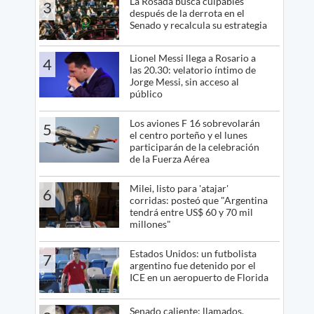
La Rosada busca culpables
3
después de la derrota en el
Senado y recalcula su estrategia
Lionel Messi llega a Rosario a
4
las 20.30: velatorio íntimo de
Jorge Messi, sin acceso al
público
Los aviones F 16 sobrevolarán
5
el centro porteño y el lunes
participarán de la celebración
de la Fuerza Aérea
Milei, listo para 'atajar'
6
corridas: posteó que "Argentina
tendrá entre US$ 60 y 70 mil
millones"
Estados Unidos: un futbolista
7
argentino fue detenido por el
ICE en un aeropuerto de Florida
Senado caliente: llamados,