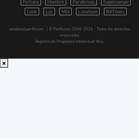
Fortuna
Hombre
Parabrisas
Supercampo
Look
Luz
Mia
Lunateen
BATimes
weekend.perfil.com -
| © Perfil.com 2006-2026 - Todos los derechos
reservados
Registro de Propiedad Intelectual: Nro.