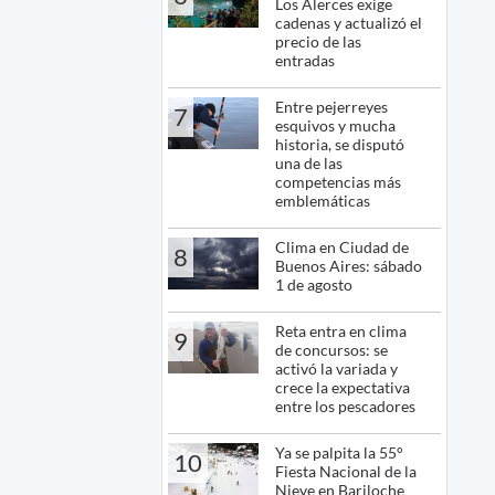
Los Alerces exige
cadenas y actualizó el
precio de las
entradas
Entre pejerreyes
7
esquivos y mucha
historia, se disputó
una de las
competencias más
emblemáticas
Clima en Ciudad de
8
Buenos Aires: sábado
1 de agosto
Reta entra en clima
9
de concursos: se
activó la variada y
crece la expectativa
entre los pescadores
Ya se palpita la 55°
10
Fiesta Nacional de la
Nieve en Bariloche