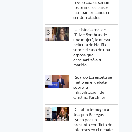
reveló cuáles serían
los primeros países
latinoamericanos en
ser derrotados
La historia real de
3
"Elize: Sombras de
una mujer", la nueva
película de Netflix
sobre el caso de una
esposa que
descuartizó a su
marido
Ricardo Lorenzetti se
4
metió en el debate
sobre la
inhabilitación de
Cristina Kirchner
Di Tullio impugnó a
5
Joaquín Benegas
Lynch por un
presunto conflicto de
intereses en el debate