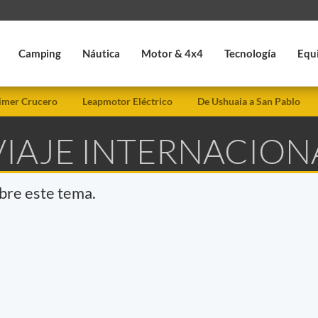
Camping
Náutica
Motor & 4x4
Tecnología
Equ
imer Crucero
Leapmotor Eléctrico
De Ushuaia a San Pablo
VIAJE INTERNACION
obre este tema.