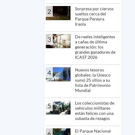
Sorpresa por ciervos
2
sueltos cerca del
Parque Pereyra
Iraola
De reeles inteligentes
3
a cañas de última
generación: los
grandes ganadores de
ICAST 2026
Nuevos tesoros
4
globales: la Unesco
sumó 25 sitios a su
lista de Patrimonio
Mundial
Los coleccionistas de
5
vehículos militares
están felices con una
subasta de rezagos
El Parque Nacional
6