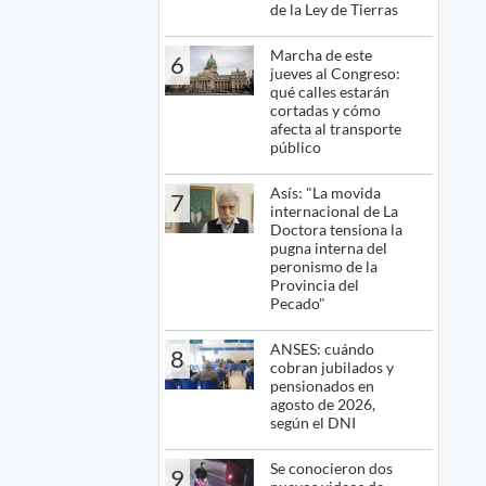
de la Ley de Tierras
Marcha de este
6
jueves al Congreso:
qué calles estarán
cortadas y cómo
afecta al transporte
público
Asís: "La movida
7
internacional de La
Doctora tensiona la
pugna interna del
peronismo de la
Provincia del
Pecado"
ANSES: cuándo
8
cobran jubilados y
pensionados en
agosto de 2026,
según el DNI
Se conocieron dos
9