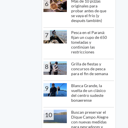
Más de 10 pizzas
6
originales para
probar antes de que
se vaya el frío (y
después también)
Pesca en el Paraná:
7
fijan un cupo de 650
toneladas y
continúan las
restricciones
Grilla de fiestas y
8
concursos de pesca
para el fin de semana
Blanca Grande, la
9
vuelta de un clásico
del centro sudeste
bonaerense
Buscan preservar el
10
Dique Campo Alegre
con nuevas medidas
para pescadores y