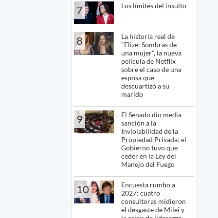
Los límites del insulto
7
La historia real de
8
"Elize: Sombras de
una mujer", la nueva
película de Netflix
sobre el caso de una
esposa que
descuartizó a su
marido
El Senado dio media
9
sanción a la
Inviolabilidad de la
Propiedad Privada: el
Gobierno tuvo que
ceder en la Ley del
Manejo del Fuego
Encuesta rumbo a
10
2027: cuatro
consultoras midieron
el desgaste de Milei y
la crisis de liderazgo