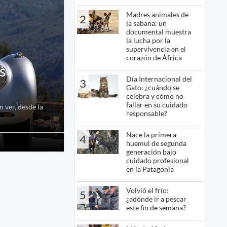
Madres animales de
2
la sabana: un
documental muestra
la lucha por la
supervivencia en el
corazón de África
s
Día Internacional del
3
Gato: ¿cuándo se
celebra y cómo no
fallar en su cuidado
 ver, desde la
responsable?
Nace la primera
4
huemul de segunda
generación bajo
cuidado profesional
en la Patagonia
Volvió el frío:
5
¿adónde ir a pescar
este fin de semana?