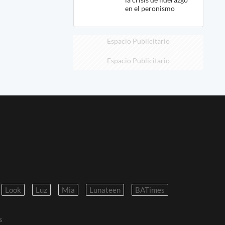
en el peronismo
Espacio Publicitario
Espacio Publicitario
Look
Luz
Mia
Lunateen
BATimes
s