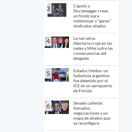
Caputo y
3
Sturzenegger crean
un fondo para
indemnizar y “ganar”
sindicatos aliados
La narrativa
4
libertaria cruje en las
redes y Milei sufre las
consecuencias del
desgaste
Estados Unidos: un
5
futbolista argentino
fue detenido por el
ICE en un aeropuerto
de Florida
Senado caliente:
6
llamados,
negociaciones y un
mapa de aliados que
se reconfigura