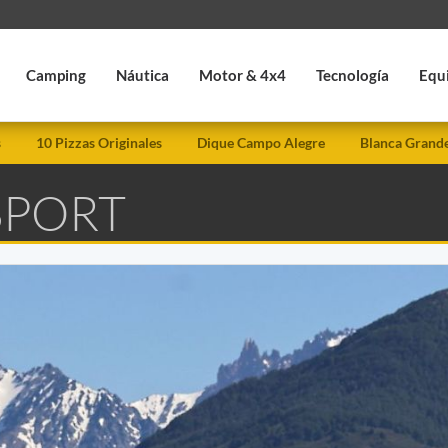
Camping
Náutica
Motor & 4x4
Tecnología
Equ
s
10 Pizzas Originales
Dique Campo Alegre
Blanca Grand
SPORT