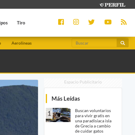
ipos
Tiro
e
Aerolíneas
Espacio Publicitario
Más Leídas
Buscan voluntarios
1
para vivir gratis en
una paradisíaca isla
de Grecia a cambio
de cuidar gatos