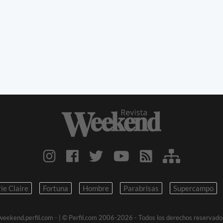
ie Claire
Fortuna
Hombre
Parabrisas
Supercampo
weekend.perfil.com -
| © Perfil.com 2006-2026 - Todos los derechos reservado