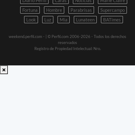
Diario Perfil
Caras
Noticias
Marie Claire
Fortuna
Hombre
Parabrisas
Supercampo
Look
Luz
Mia
Lunateen
BATimes
weekend.perfil.com -
| © Perfil.com 2006-2026 - Todos los derechos
reservados
Registro de Propiedad Intelectual: Nro.