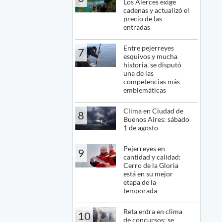
Los Alerces exige
cadenas y actualizó el
precio de las
entradas
Entre pejerreyes
7
esquivos y mucha
historia, se disputó
una de las
competencias más
emblemáticas
Clima en Ciudad de
8
Buenos Aires: sábado
1 de agosto
Pejerreyes en
9
cantidad y calidad:
Cerro de la Gloria
está en su mejor
etapa de la
temporada
Reta entra en clima
10
de concursos: se