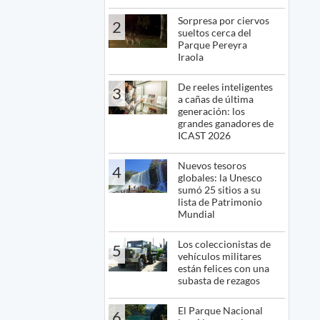
Sorpresa por ciervos
2
sueltos cerca del
Parque Pereyra
Iraola
De reeles inteligentes
3
a cañas de última
generación: los
grandes ganadores de
ICAST 2026
Nuevos tesoros
4
globales: la Unesco
sumó 25 sitios a su
lista de Patrimonio
Mundial
Los coleccionistas de
5
vehículos militares
están felices con una
subasta de rezagos
El Parque Nacional
6