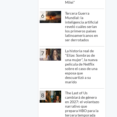
Milei"
Tercera Guerra
6
Mundial: la
inteligencia artificial
reveló cuáles serían
los primeros países
latinoamericanos en
ser derrotados
La historia real de
7
"Elize: Sombras de
una mujer", la nueva
película de Netflix
sobre el caso de una
esposa que
descuartizó a su
marido
The Last of Us
8
cambiará de género
en 2027: el volantazo
narrativo que
prepara HBO para la
tercera temporada