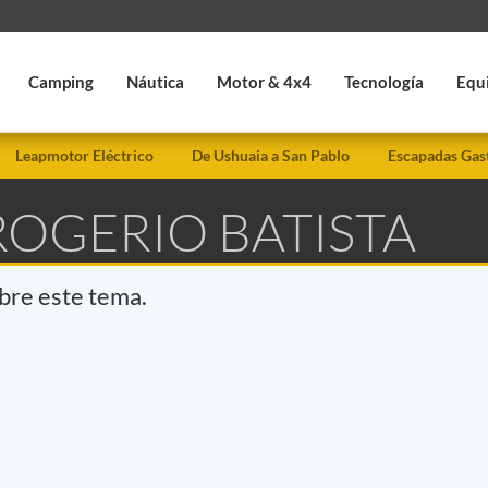
Camping
Náutica
Motor & 4x4
Tecnología
Equ
Leapmotor Eléctrico
De Ushuaia a San Pablo
Escapadas Gas
ROGERIO BATISTA
obre este tema.