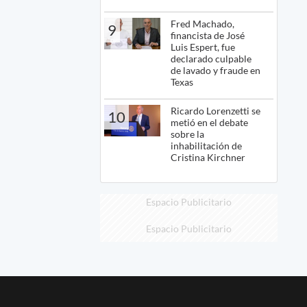
Fred Machado,
9
financista de José
Luis Espert, fue
declarado culpable
de lavado y fraude en
Texas
Ricardo Lorenzetti se
10
metió en el debate
sobre la
inhabilitación de
Cristina Kirchner
Espacio Publicitario
Espacio Publicitario