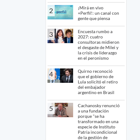
¡Mirá en vivo
2
+Perfil!: un canal con
gente que piensa
Encuesta rumbo a
3
2027: cuatro
consultoras midieron
el desgaste de Milei y
la crisis de liderazgo
en el peronismo
Quirno reconoció
4
que el gobierno de
Lula solicitó el retiro
del embajador
argentino en Brasil
Cachanosky renunció
5
a una fundación
porque "se ha
transformado en una
especie de Instituto
Patria incondicional
de la gestión de