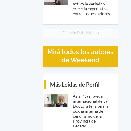
activó la variada y
crece la expectativa
entre los pescadores
Espacio Publicitario
Mirá todos los autores
de Weekend
Más Leídas de Perfil
Asís: "La movida
1
internacional de La
Doctora tensiona la
pugna interna del
peronismo de la
Provincia del
Pecado"