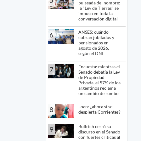
5
pulseada del nombre:
la "Ley de Tierras" se
impuso en toda la
conversación digital
ANSES: cuándo
6
cobran jubilados y
pensionados en
agosto de 2026,
según el DNI
Encuesta: mientras el
7
Senado debatía la Ley
de Propiedad
Privada, el 57% de los
argentinos reclama
un cambio de rumbo
Loan: ¿ahora sí se
8
despierta Corrientes?
Bullrich cerró su
9
discurso en el Senado
con fuertes críticas al