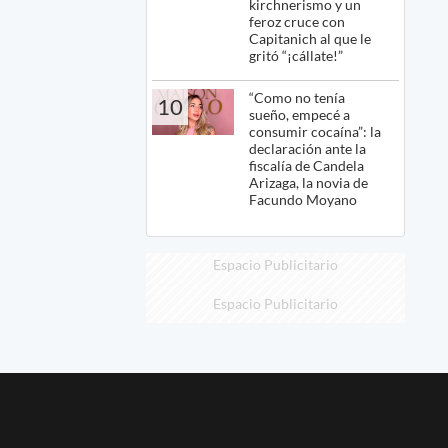
kirchnerismo y un
feroz cruce con
Capitanich al que le
gritó “¡cállate!”
“Como no tenía
10
sueño, empecé a
consumir cocaína”: la
declaración ante la
fiscalía de Candela
Arizaga, la novia de
Facundo Moyano
Espacio Publicitario
Espacio Publicitario