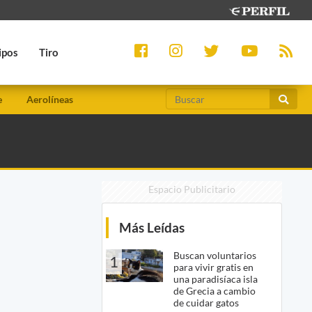
ipos
Tiro
e
Aerolíneas
Espacio Publicitario
Más Leídas
Buscan voluntarios
1
para vivir gratis en
una paradisíaca isla
de Grecia a cambio
de cuidar gatos