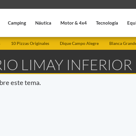
Camping
Náutica
Motor & 4x4
Tecnología
Equ
s
10 Pizzas Originales
Dique Campo Alegre
Blanca Grand
RIO LIMAY INFERIOR
obre este tema.