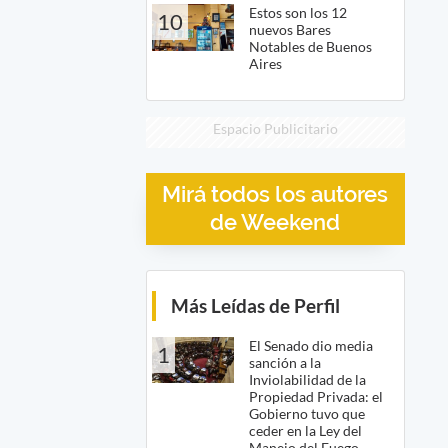
Estos son los 12
10
nuevos Bares
Notables de Buenos
Aires
Espacio Publicitario
Mirá todos los autores
de Weekend
Más Leídas de Perfil
El Senado dio media
1
sanción a la
Inviolabilidad de la
Propiedad Privada: el
Gobierno tuvo que
ceder en la Ley del
Manejo del Fuego