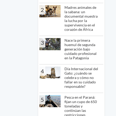
Madres animales de
2
la sabana: un
documental muestra
la lucha por la
supervivencia en el
corazón de África
Nace la primera
3
huemul de segunda
generación bajo
cuidado profesional
en la Patagonia
Día Internacional del
4
Gato: ¿cuándo se
celebra y cómo no
fallar en su cuidado
responsable?
Pesca en el Paraná:
5
fijan un cupo de 650
toneladas y
continúan las
restricciones