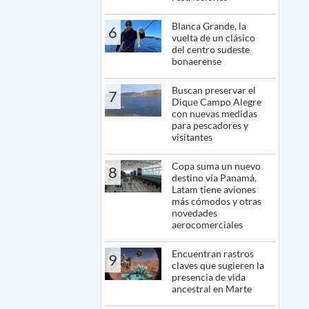
Blanca Grande, la
6
vuelta de un clásico
del centro sudeste
bonaerense
Buscan preservar el
7
Dique Campo Alegre
con nuevas medidas
para pescadores y
visitantes
Copa suma un nuevo
8
destino vía Panamá,
Latam tiene aviones
más cómodos y otras
novedades
aerocomerciales
Encuentran rastros
9
claves que sugieren la
presencia de vida
ancestral en Marte