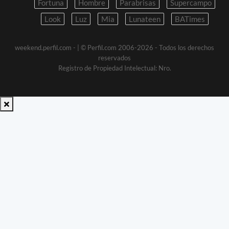
Fortuna
Hombre
Parabrisas
Supercampo
Look
Luz
Mia
Lunateen
BATimes
weekend.perfil.com -
| © Perfil.com 2006-2026 - Todos los derechos
reservados
Registro de Propiedad Intelectual: Nro.