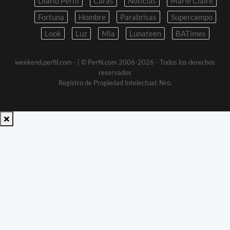
Diario Perfil
Caras
Noticias
Marie Claire
Fortuna
Hombre
Parabrisas
Supercampo
Look
Luz
Mia
Lunateen
BATimes
weekend.perfil.com -
| © Perfil.com 2006-2026 - Todos los derechos
reservados
Registro de Propiedad Intelectual: Nro.