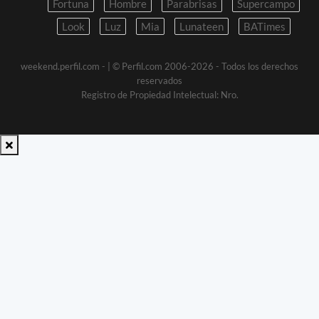
Fortuna
Hombre
Parabrisas
Supercampo
Look
Luz
Mia
Lunateen
BATimes
weekend.perfil.com -
| © Perfil.com 2006-2026 - Todos los derechos
reservados
Registro de Propiedad Intelectual: Nro.