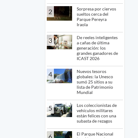
Sorpresa por ciervos
2
sueltos cerca del
Parque Pereyra
Iraola
De reeles inteligentes
3
a cañas de última
generación: los
grandes ganadores de
ICAST 2026
Nuevos tesoros
4
globales: la Unesco
sumó 25 sitios a su
lista de Patrimonio
Mundial
Los coleccionistas de
5
vehículos militares
están felices con una
subasta de rezagos
El Parque Nacional
6