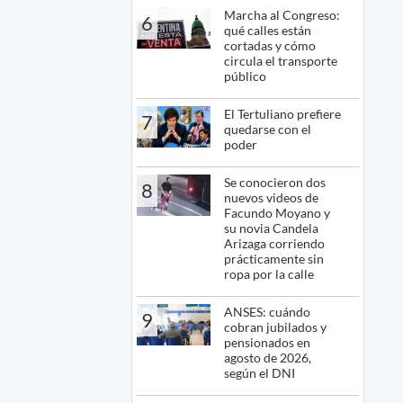
Marcha al Congreso:
6
qué calles están
cortadas y cómo
circula el transporte
público
El Tertuliano prefiere
7
quedarse con el
poder
Se conocieron dos
8
nuevos videos de
Facundo Moyano y
su novia Candela
Arizaga corriendo
prácticamente sin
ropa por la calle
ANSES: cuándo
9
cobran jubilados y
pensionados en
agosto de 2026,
según el DNI