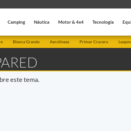
Camping
Náutica
Motor & 4x4
Tecnología
Equ
re
Blanca Grande
Aerolíneas
Primer Crucero
Leapmo
PARED
obre este tema.