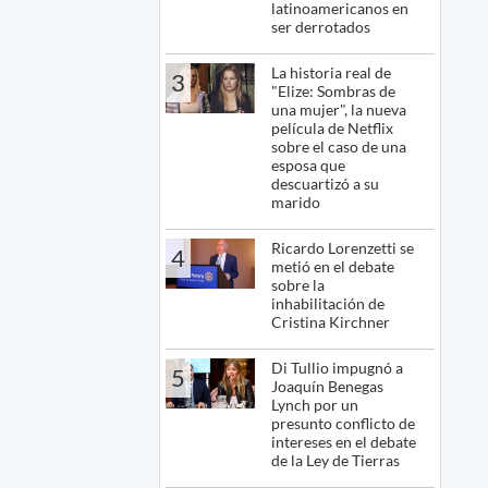
latinoamericanos en
ser derrotados
La historia real de
3
"Elize: Sombras de
una mujer", la nueva
película de Netflix
sobre el caso de una
esposa que
descuartizó a su
marido
Ricardo Lorenzetti se
4
metió en el debate
sobre la
inhabilitación de
Cristina Kirchner
Di Tullio impugnó a
5
Joaquín Benegas
Lynch por un
presunto conflicto de
intereses en el debate
de la Ley de Tierras