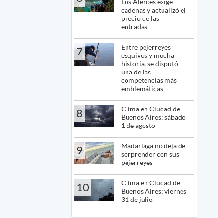
Los Alerces exige
cadenas y actualizó el
precio de las
entradas
Entre pejerreyes
7
esquivos y mucha
historia, se disputó
una de las
competencias más
emblemáticas
Clima en Ciudad de
8
Buenos Aires: sábado
1 de agosto
Madariaga no deja de
9
sorprender con sus
pejerreyes
Clima en Ciudad de
10
Buenos Aires: viernes
31 de julio