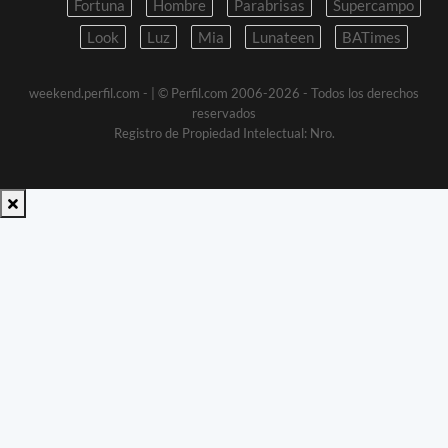
Fortuna
Hombre
Parabrisas
Supercampo
Look
Luz
Mia
Lunateen
BATimes
weekend.perfil.com -
| © Perfil.com 2006-2026 - Todos los derechos
reservados
Registro de Propiedad Intelectual: Nro.