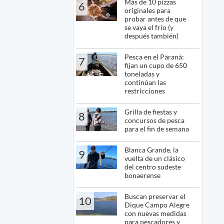
Más de 10 pizzas
6
originales para
probar antes de que
se vaya el frío (y
después también)
Pesca en el Paraná:
7
fijan un cupo de 650
toneladas y
continúan las
restricciones
Grilla de fiestas y
8
concursos de pesca
para el fin de semana
Blanca Grande, la
9
vuelta de un clásico
del centro sudeste
bonaerense
Buscan preservar el
10
Dique Campo Alegre
con nuevas medidas
para pescadores y