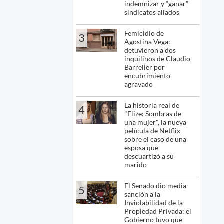
indemnizar y “ganar”
sindicatos aliados
Femicidio de
3
Agostina Vega:
detuvieron a dos
inquilinos de Claudio
Barrelier por
encubrimiento
agravado
La historia real de
4
"Elize: Sombras de
una mujer", la nueva
película de Netflix
sobre el caso de una
esposa que
descuartizó a su
marido
El Senado dio media
5
sanción a la
Inviolabilidad de la
Propiedad Privada: el
Gobierno tuvo que