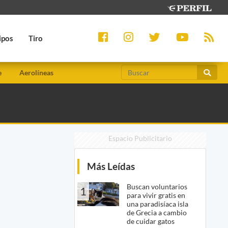
ipos
Tiro
e
Aerolíneas
Espacio Publicitario
Más Leídas
Buscan voluntarios
1
para vivir gratis en
una paradisíaca isla
de Grecia a cambio
de cuidar gatos