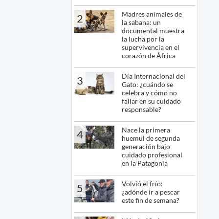
Madres animales de
2
la sabana: un
documental muestra
la lucha por la
supervivencia en el
corazón de África
Día Internacional del
3
Gato: ¿cuándo se
celebra y cómo no
fallar en su cuidado
responsable?
Nace la primera
4
huemul de segunda
generación bajo
cuidado profesional
en la Patagonia
Volvió el frío:
5
¿adónde ir a pescar
este fin de semana?