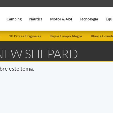
Camping
Náutica
Motor & 4x4
Tecnología
Equ
s
10 Pizzas Originales
Dique Campo Alegre
Blanca Grand
 NEW SHEPARD
obre este tema.