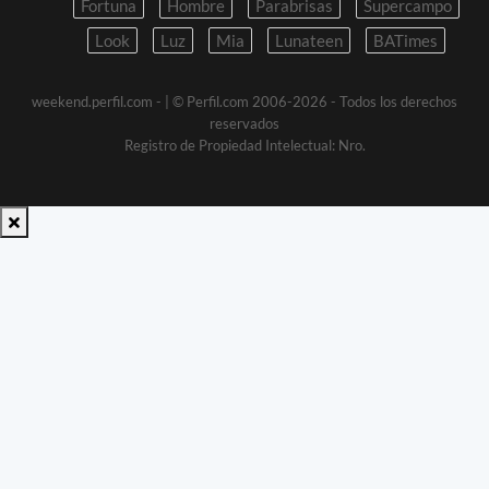
Fortuna
Hombre
Parabrisas
Supercampo
Look
Luz
Mia
Lunateen
BATimes
weekend.perfil.com -
| © Perfil.com 2006-2026 - Todos los derechos
reservados
Registro de Propiedad Intelectual: Nro.