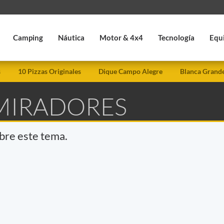
Camping
Náutica
Motor & 4x4
Tecnología
Equ
s
10 Pizzas Originales
Dique Campo Alegre
Blanca Grand
 MIRADORES
obre este tema.