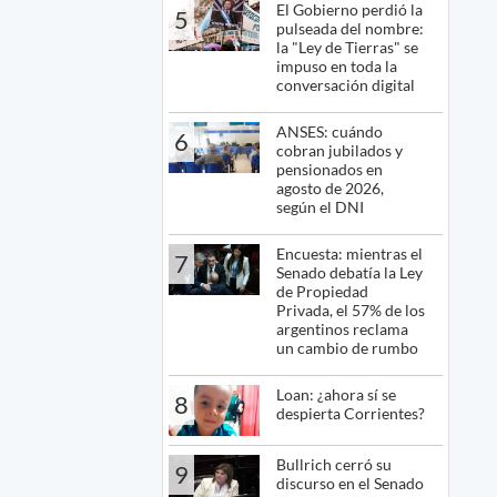
El Gobierno perdió la
5
pulseada del nombre:
la "Ley de Tierras" se
impuso en toda la
conversación digital
ANSES: cuándo
6
cobran jubilados y
pensionados en
agosto de 2026,
según el DNI
Encuesta: mientras el
7
Senado debatía la Ley
de Propiedad
Privada, el 57% de los
argentinos reclama
un cambio de rumbo
Loan: ¿ahora sí se
8
despierta Corrientes?
Bullrich cerró su
9
discurso en el Senado