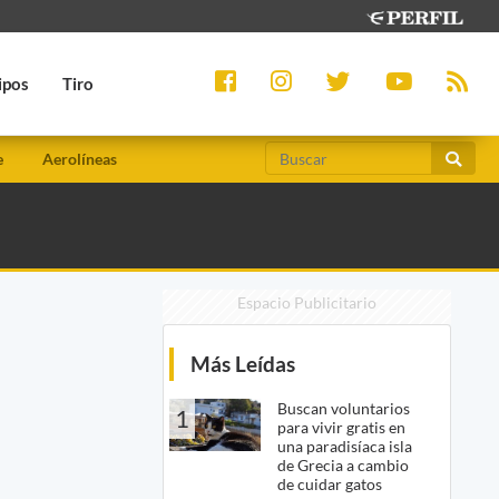
ipos
Tiro
e
Aerolíneas
Espacio Publicitario
Más Leídas
Buscan voluntarios
1
para vivir gratis en
una paradisíaca isla
de Grecia a cambio
de cuidar gatos