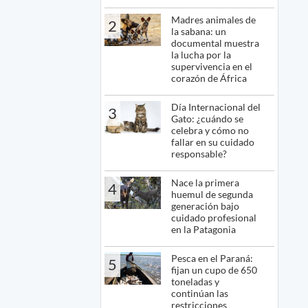
Madres animales de
2
la sabana: un
documental muestra
la lucha por la
supervivencia en el
corazón de África
Día Internacional del
3
Gato: ¿cuándo se
celebra y cómo no
fallar en su cuidado
responsable?
Nace la primera
4
huemul de segunda
generación bajo
cuidado profesional
en la Patagonia
Pesca en el Paraná:
5
fijan un cupo de 650
toneladas y
continúan las
restricciones