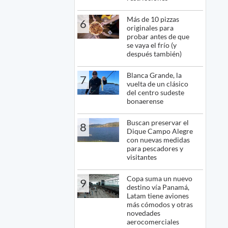
Más de 10 pizzas
6
originales para
probar antes de que
se vaya el frío (y
después también)
Blanca Grande, la
7
vuelta de un clásico
del centro sudeste
bonaerense
Buscan preservar el
8
Dique Campo Alegre
con nuevas medidas
para pescadores y
visitantes
Copa suma un nuevo
9
destino vía Panamá,
Latam tiene aviones
más cómodos y otras
novedades
aerocomerciales