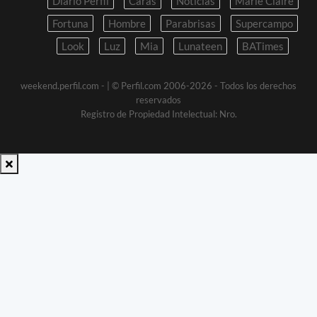
Diario Perfil
Caras
Noticias
Marie Claire
Fortuna
Hombre
Parabrisas
Supercampo
Look
Luz
Mia
Lunateen
BATimes
weekend.perfil.com -
| © Perfil.com 2006-2026 - Todos los derechos
reservados
Registro de Propiedad Intelectual: Nro.