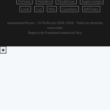
Fortuna
Hombre
Parabrisas
Supercampo
Look
Luz
Mia
Lunateen
BATimes
weekend.perfil.com -
| © Perfil.com 2006-2026 - Todos los derechos
reservados
Registro de Propiedad Intelectual: Nro.