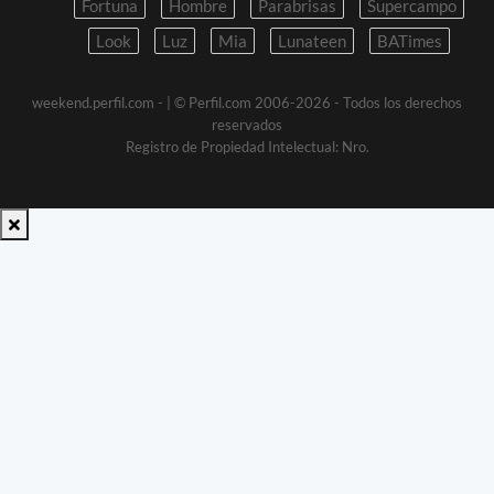
Fortuna
Hombre
Parabrisas
Supercampo
Look
Luz
Mia
Lunateen
BATimes
weekend.perfil.com -
| © Perfil.com 2006-2026 - Todos los derechos
reservados
Registro de Propiedad Intelectual: Nro.